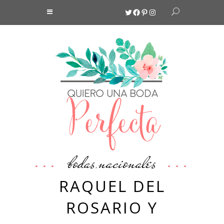
Twitter
Facebook
Pinterest
Instagram
bodas
nacionales
,
RAQUEL DEL
ROSARIO Y