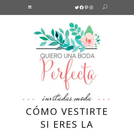
Twitter
Facebook
Pinterest
Instagram
invitadas
moda
,
CÓMO VESTIRTE
SI ERES LA