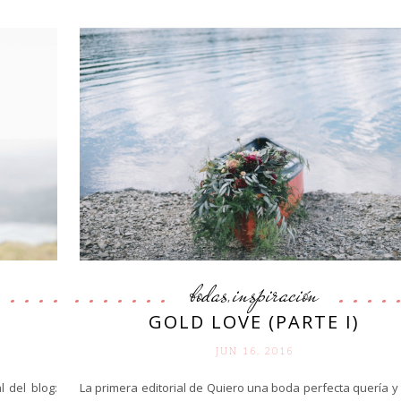
bodas
inspiración
,
GOLD LOVE (PARTE I)
JUN 16. 2016
 del blog:
La primera editorial de Quiero una boda perfecta quería y