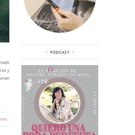
PODCAST
trado
rza y
a tan
ents