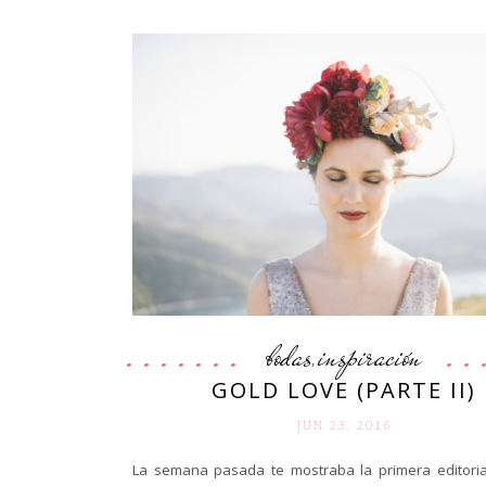
bodas
inspiración
,
GOLD LOVE (PARTE II)
JUN 23. 2016
La semana pasada te mostraba la primera editorial