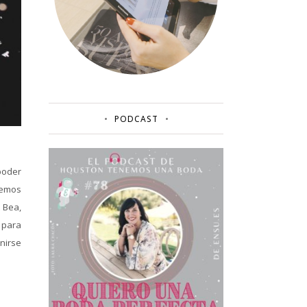
PODCAST
poder
vemos
 Bea,
 para
unirse