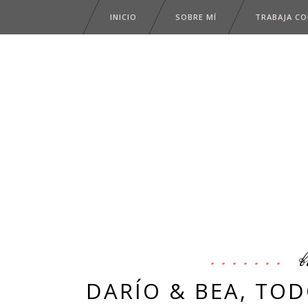
INICIO
SOBRE MÍ
TRABAJA C
b
DARÍO & BEA, TOD