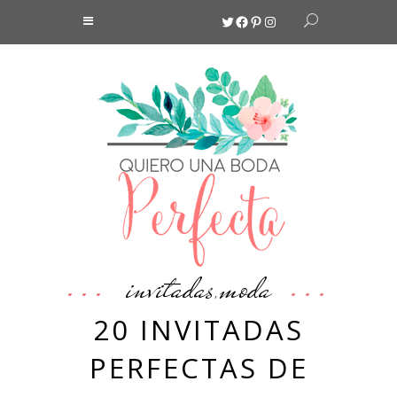
Twitter
Facebook
Pinterest
Instagram
invitadas
moda
,
20 INVITADAS
PERFECTAS DE