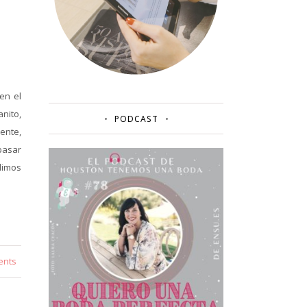
en el
anito,
PODCAST
ente,
 pasar
dimos
ents