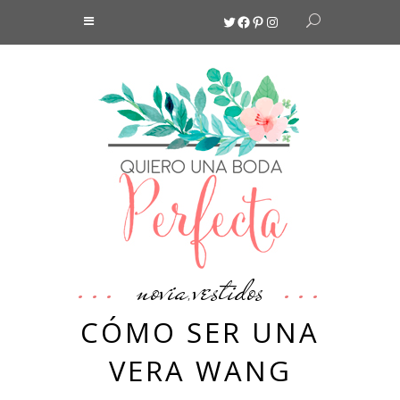
Twitter
Facebook
Pinterest
Instagram
novia
vestidos
,
CÓMO SER UNA
VERA WANG