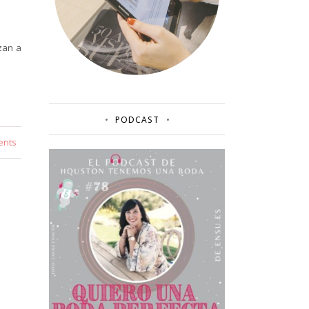
zan a
PODCAST
ents