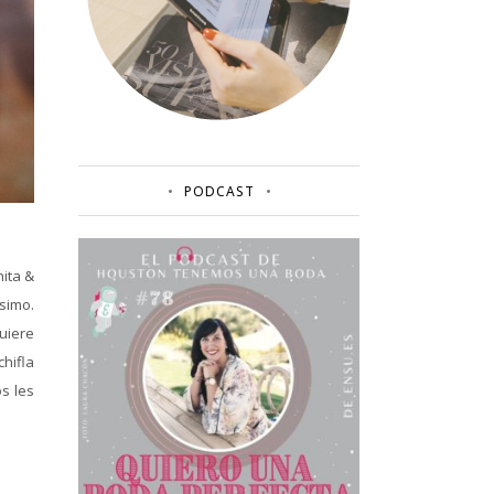
PODCAST
ita &
ísimo.
uiere
hifla
s les