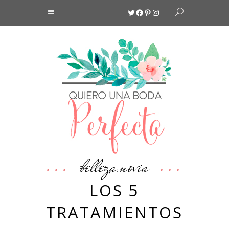
Twitter
Facebook
Pinterest
Instagram
belleza
novia
,
LOS 5
TRATAMIENTOS