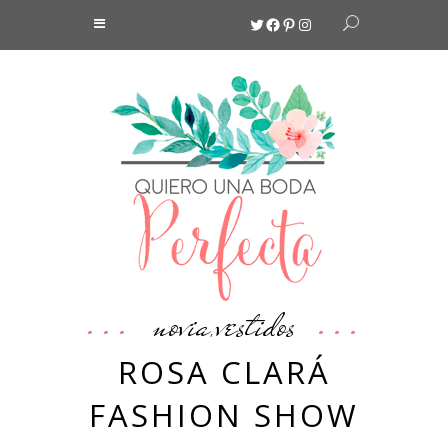
Twitter
Facebook
Pinterest
Instagram
novia
vestidos
,
ROSA CLARÁ
FASHION SHOW