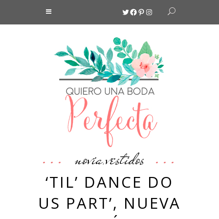
Twitter
Facebook
Pinterest
Instagram
novia
vestidos
,
‘TIL’ DANCE DO
US PART’, NUEVA