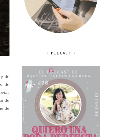
PODCAST
 y de
as de
novias
donde
ue de