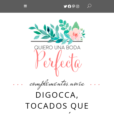
Twitter
Facebook
Pinterest
Instagram
complementos
novia
,
DIGOCCA,
TOCADOS QUE