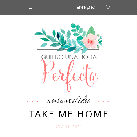
Twitter
Facebook
Pinterest
Instagram
novia
vestidos
,
TAKE ME HOME
NOV 04. 2021