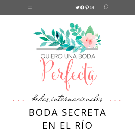
Twitter
Facebook
Pinterest
Instagram
bodas
internacionales
,
BODA SECRETA
EN EL RÍO