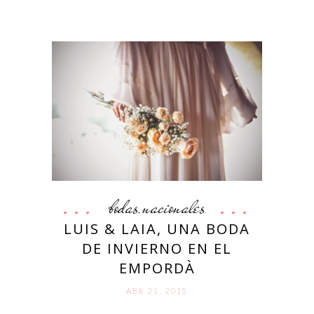
bodas
nacionales
,
LUIS & LAIA, UNA BODA
DE INVIERNO EN EL
EMPORDÀ
ABR 21. 2015