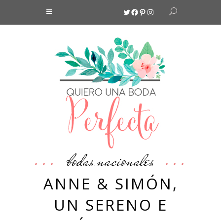
Twitter
Facebook
Pinterest
Instagram
bodas
nacionales
,
ANNE & SIMÓN,
UN SERENO E