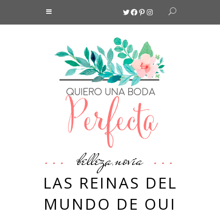
Twitter
Facebook
Pinterest
Instagram
belleza
novia
,
LAS REINAS DEL
MUNDO DE OUI