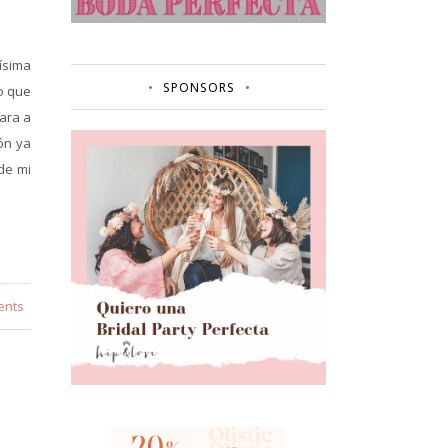
ísima
SPONSORS
ro que
ara a
ón ya
de mi
ents