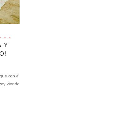
A Y
O!
que con el
voy viendo