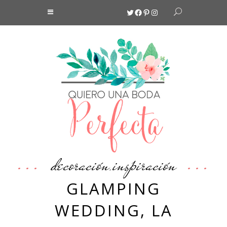
Twitter
Facebook
Pinterest
Instagram
decoración
inspiración
,
GLAMPING
WEDDING, LA