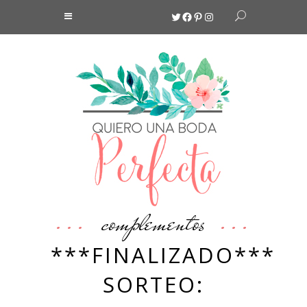
Twitter
Facebook
Pinterest
Instagram
complementos
***FINALIZADO***
SORTEO: