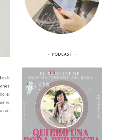
PODCAST
 cuál
ciones
io al
iseño
an en