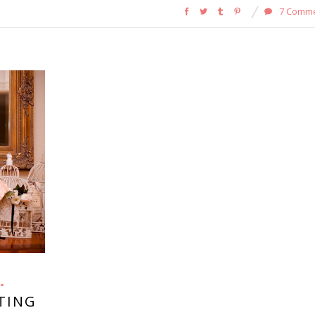
7 Comm
ATING