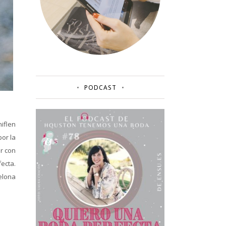
PODCAST
iflen
or la
r con
ecta.
elona