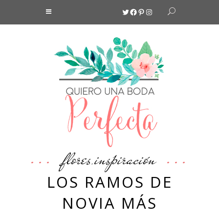
Twitter
Facebook
Pinterest
Instagram
flores
inspiración
,
LOS RAMOS DE
NOVIA MÁS