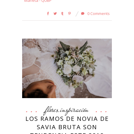
Marieta - QUBP
0 Comments
flores
inspiración
,
LOS RAMOS DE NOVIA DE
SAVIA BRUTA SON