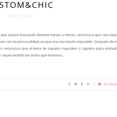
STOM&CHIC
NOV 21. 2013
s que estuve buscando durante meses y meses, reconozco que casi claud
e ver con mi personalidad, ya que era casi misión imposible. Después de 
Pero reconozco que el tema de zapatos nupciales o zapatos para invitad
on aquel vestido tan mono que tenemos...
6 Comm