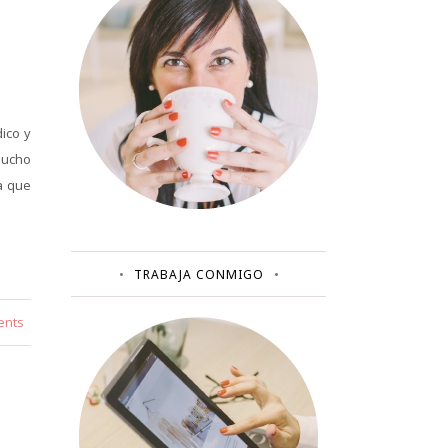
ico y
mucho
a que
TRABAJA CONMIGO
ents