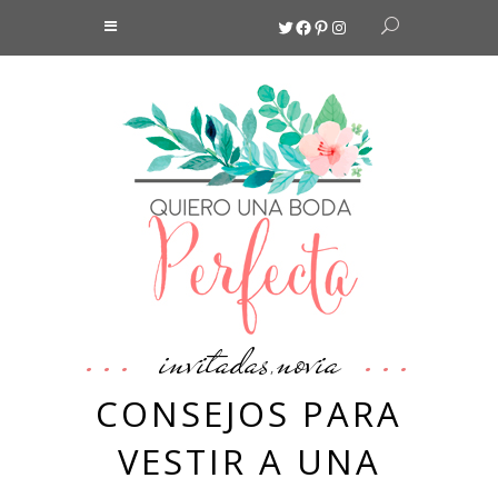
Twitter
Facebook
Pinterest
Instagram
invitadas
novia
,
CONSEJOS PARA
VESTIR A UNA