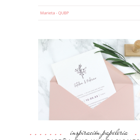
Marieta - QUBP
inspiración
papelería
,