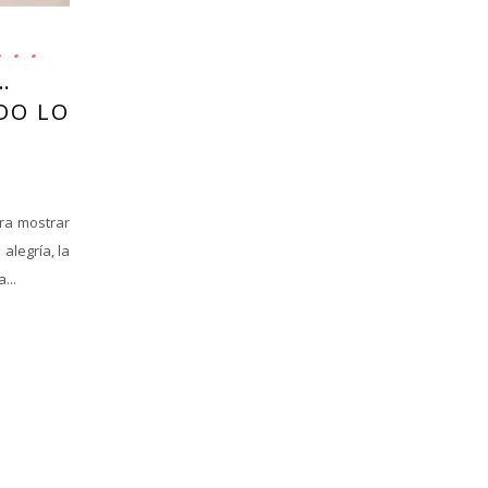
…
DO LO
ra mostrar
alegría, la
...