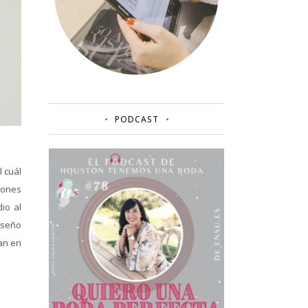
PODCAST
 cuál
ciones
io al
iseño
an en