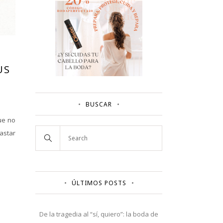
US
BUSCAR
ue no
gastar
ÚLTIMOS POSTS
De la tragedia al “sí, quiero”: la boda de