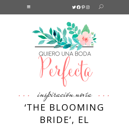
Twitter
Facebook
Pinterest
Instagram
inspiración
novia
,
‘THE BLOOMING
BRIDE’, EL