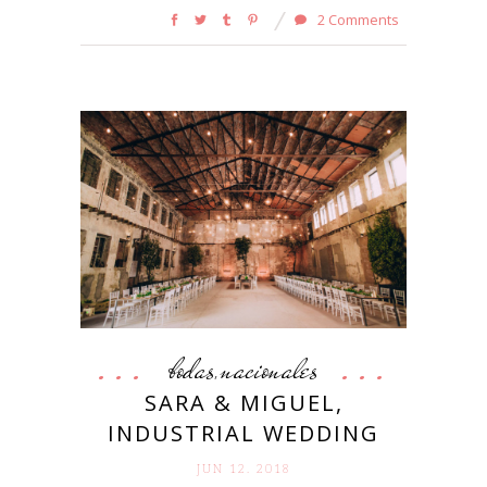
2 Comments
bodas
nacionales
,
SARA & MIGUEL,
INDUSTRIAL WEDDING
JUN 12. 2018