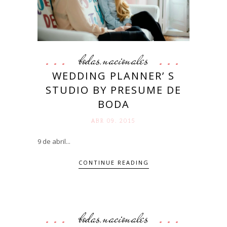
bodas
nacionales
,
WEDDING PLANNER’ S
STUDIO BY PRESUME DE
BODA
ABR 09. 2015
9 de abril...
CONTINUE READING
bodas
nacionales
,