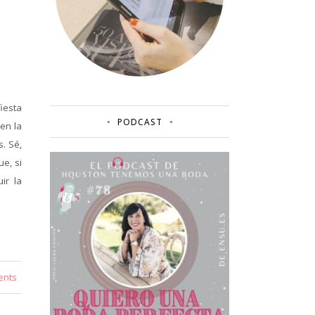
fiesta
PODCAST
en la
. Sé,
e, si
ir la
ents