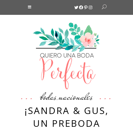
Twitter
Facebook
Pinterest
Instagram
bodas
nacionales
,
¡SANDRA & GUS,
UN PREBODA