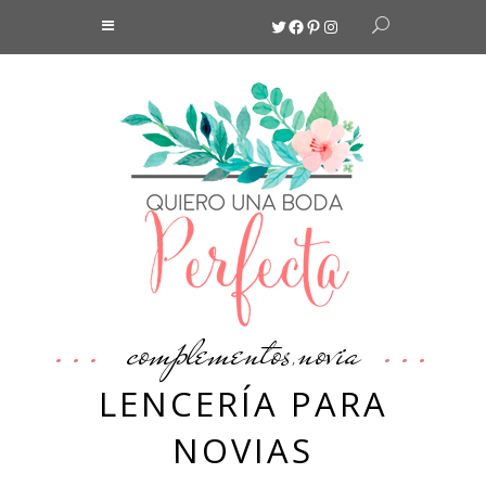
Twitter
Facebook
Pinterest
Instagram
complementos
novia
,
LENCERÍA PARA
NOVIAS