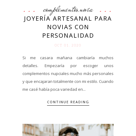
complementos
novia
,
JOYERÍA ARTESANAL PARA
NOVIAS CON
PERSONALIDAD
OCT 01. 2020
Si me casara mañana cambiaría muchos
detalles. Empezaría por escoger unos
complementos nupciales mucho más personales
y que encajaran totalmente con mi estilo. Cuando
me casé había poca variedad en...
CONTINUE READING