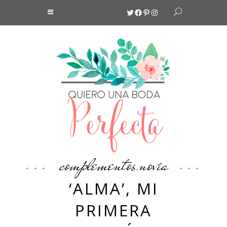
Twitter
Facebook
Pinterest
Instagram
complementos
novia
,
‘ALMA’, MI
PRIMERA