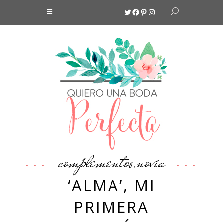
Twitter
Facebook
Pinterest
Instagram
complementos
novia
,
‘ALMA’, MI
PRIMERA