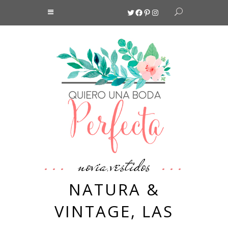
Twitter
Facebook
Pinterest
Instagram
novia
vestidos
,
NATURA &
VINTAGE, LAS