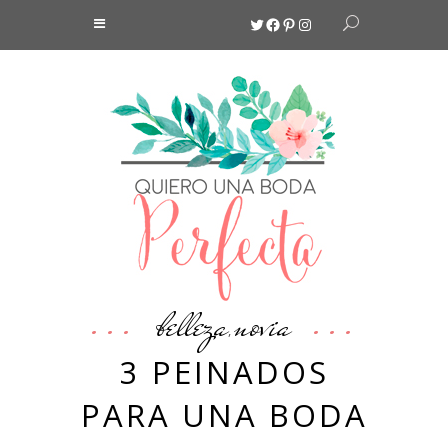
Twitter
Facebook
Pinterest
Instagram
belleza
novia
,
3 PEINADOS
PARA UNA BODA