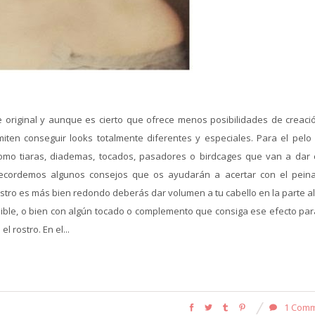
 original y aunque es cierto que ofrece menos posibilidades de creaci
ten conseguir looks totalmente diferentes y especiales. Para el pelo 
como tiaras, diademas, tocados, pasadores o birdcages que van a dar
Recordemos algunos consejos que os ayudarán a acertar con el pein
ostro es más bien redondo deberás dar volumen a tu cabello en la parte a
osible, o bien con algún tocado o complemento que consiga ese efecto par
 rostro. En el...
1 Com