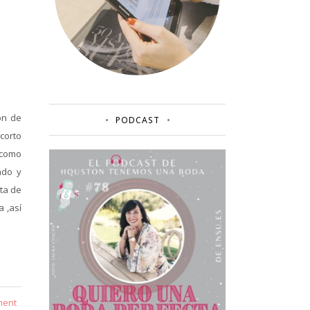
ón de
PODCAST
corto
 como
ado y
lta de
a ,así
ment