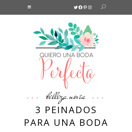
Twitter
Facebook
Pinterest
Instagram
belleza
novia
,
3 PEINADOS
PARA UNA BODA