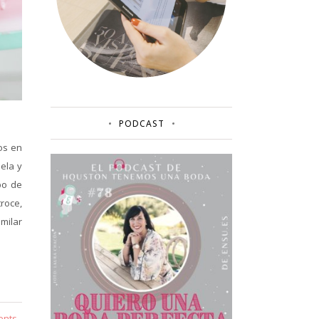
PODCAST
os en
ela y
po de
troce,
milar
ents