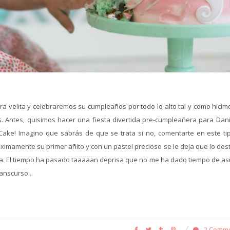
ra velita y celebraremos su cumpleaños por todo lo alto tal y como hicim
. Antes, quisimos hacer una fiesta divertida pre-cumpleañera para Dani
ke! Imagino que sabrás de que se trata si no, comentarte en este ti
ximamente su primer añito y con un pastel precioso se le deja que lo des
a. El tiempo ha pasado taaaaan deprisa que no me ha dado tiempo de asi
anscurso...
2 Comm