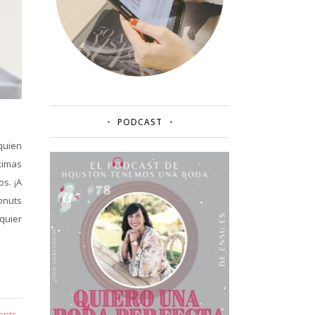
PODCAST
quien
ximas
s. ¡A
onuts
quier
ents