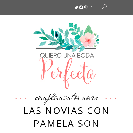
Twitter
Facebook
Pinterest
Instagram
complementos
novia
,
LAS NOVIAS CON
PAMELA SON