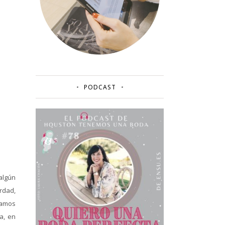
PODCAST
algún
erdad,
gamos
a, en