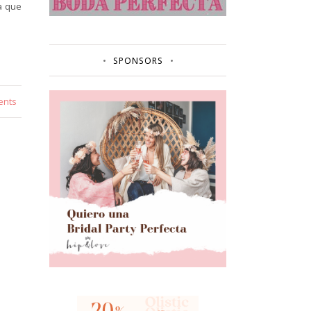
a que
SPONSORS
ents