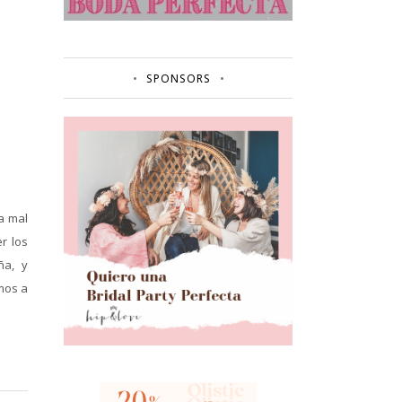
SPONSORS
a mal
r los
ña, y
amos a