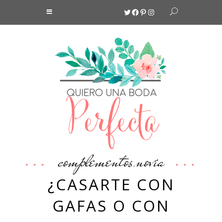
Twitter
Facebook
Pinterest
Instagram
complementos
novia
,
¿CASARTE CON
GAFAS O CON