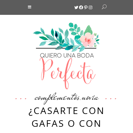
Twitter
Facebook
Pinterest
Instagram
complementos
novia
,
¿CASARTE CON
GAFAS O CON