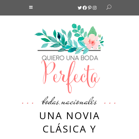
Twitter
Facebook
Pinterest
Instagram
bodas
nacionales
,
UNA NOVIA
CLÁSICA Y