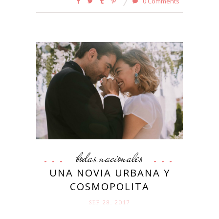
0 Comments
bodas
nacionales
,
UNA NOVIA URBANA Y
COSMOPOLITA
SEP 28. 2017