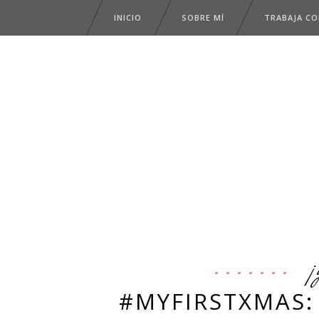
INICIO
SOBRE MÍ
TRABAJA C
¡
#MYFIRSTXMAS: