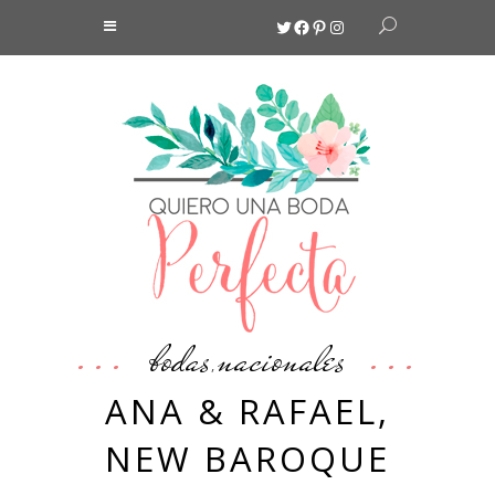
Twitter
Facebook
Pinterest
Instagram
bodas
nacionales
,
ANA & RAFAEL,
NEW BAROQUE